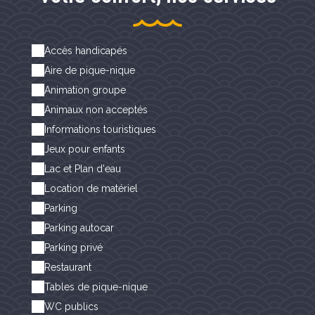
Accès handicapés
Aire de pique-nique
Animation groupe
Animaux non acceptés
Informations touristiques
Jeux pour enfants
Lac et Plan d'eau
Location de matériel
Parking
Parking autocar
Parking privé
Restaurant
Tables de pique-nique
WC publics