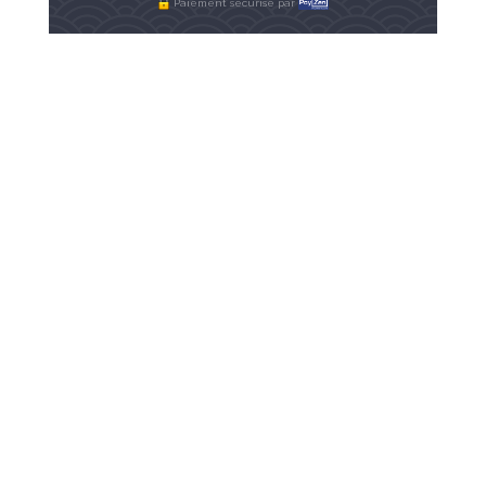
Paiement sécurisé par
Infos pratiques
Équipement à prévoir :
Bouteille d'eau pour vous hydrater !
Venir 15 minutes avant le début de la séance.
Lieu de rendez-vous