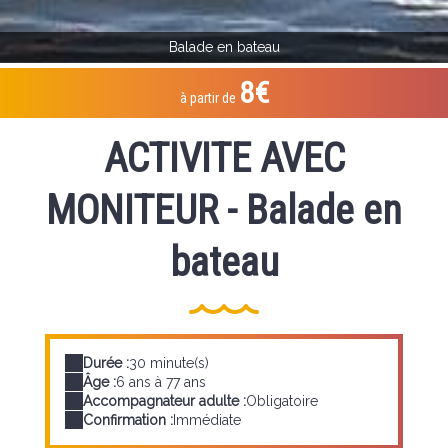
Balade en bateau
8€
à partir de
ACTIVITE AVEC
MONITEUR - Balade en
bateau
Durée :
30 minute(s)
Âge :
6 ans à 77 ans
Accompagnateur adulte :
Obligatoire
Confirmation :
Immédiate