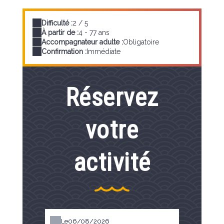
Difficulté :
2 / 5
À partir de :
4 - 77 ans
Accompagnateur adulte :
Obligatoire
Confirmation :
Immédiate
Réservez
votre
activité
Le