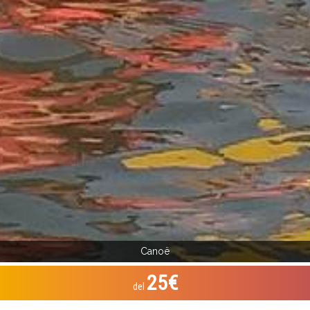
Canoë
25€
del