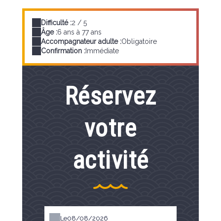
Difficulté :
2 / 5
Âge :
6 ans à 77 ans
Accompagnateur adulte :
Obligatoire
Confirmation :
Immédiate
Réservez
votre
activité
Le